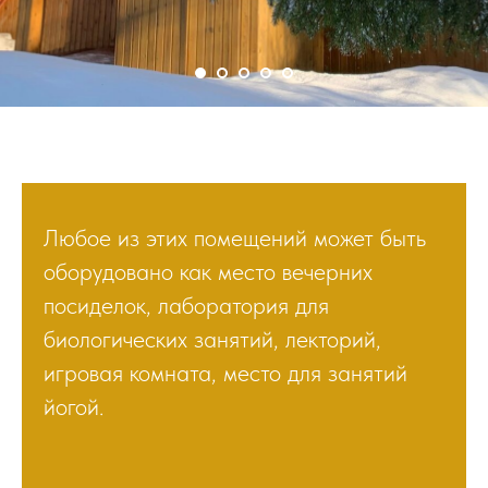
Любое из этих помещений может быть
оборудовано как место вечерних
посиделок, лаборатория для
биологических занятий, лекторий,
игровая комната, место для занятий
йогой.